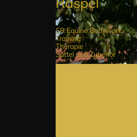
Ra
SR Equine Bodywork
Training
Therapie
Sättel und Zubehör